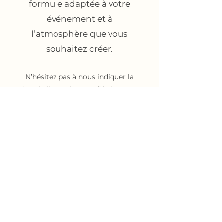
formule adaptée à votre
événement et à
l’atmosphère que vous
souhaitez créer.
N’hésitez pas à nous indiquer la
date, le lieu et le type d’événement
afin que nous puissions vous
répondre au mieux.
Musique live pour événements privés et professionnels sur
la Côte d’Azur.
Basé à Nice. Intervention dans toute la région et au-delà.