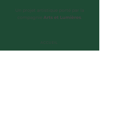
Un projet artistique porté par la
compagnie
Arts et Lumières
.
ACCUEIL
DÉCOUVRIR CHINOOK
ÉVÉNEMENTS
RÉPERTOIRE
MARIAGES
CONTACT
Basé sur la Côte d'Azur